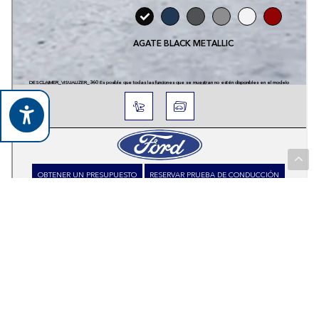
Maplecrest Ford Lincoln of Union se reserva el derecho 
de modificar sin previo aviso cualquier información
relativa a colores, equipos o especificaciones
detallados en este sitio. Los colores de los vehículos
pueden diferir ligeramente de los que figuran en este
sitio. Los accesorios mostrados en el sitio se venden
por separado. Esta página es sólo indicativa, se debe